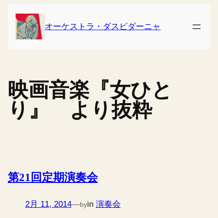
内
容
オーケストラ・ダスビダーニャ
を
ス
キ
ッ
映画音楽『女ひと
プ
り』 より抜粋
第21回定期演奏会
2月 11, 2014
—
in
演奏会
by