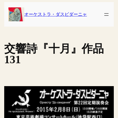
内
容
オーケストラ・ダスビダーニャ
を
ス
キ
ッ
交響詩『十月』作品
プ
131