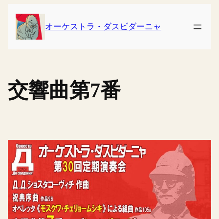
内
容
オーケストラ・ダスビダーニャ
を
ス
キ
ッ
交響曲第7番
プ