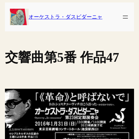
内
容
オーケストラ・ダスビダーニャ
を
ス
キ
ッ
交響曲第5番 作品47
プ