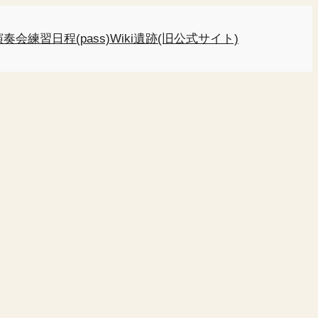
演奏会
練習日程(pass)
Wiki
遺跡(旧公式サイト)