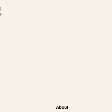
場
洋
About