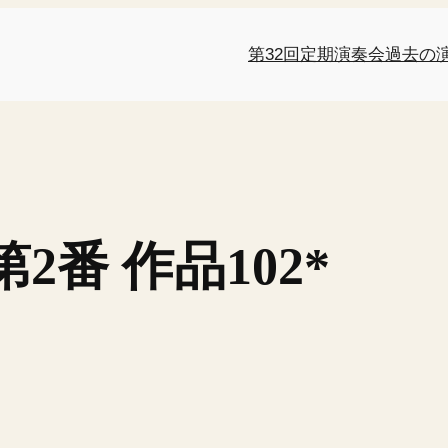
第32回定期演奏会
過去の
番 作品102*