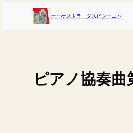
内
容
オーケストラ・ダスビダーニャ
を
ス
キ
ッ
プ
ピアノ協奏曲第2