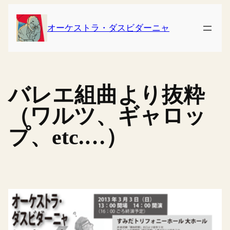
内
容
オーケストラ・ダスビダーニャ
を
ス
キ
ッ
バレエ組曲より抜粋
プ
（ワルツ、ギャロッ
プ、etc.…）